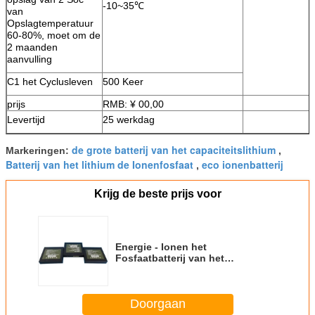
-10~35℃
van
Opslagtemperatuur
60-80%, moet om de
2 maanden
aanvulling
C1 het Cyclusleven
500 Keer
prijs
RMB: ¥ 00,00
Levertijd
25 werkdag
de grote batterij van het capaciteitslithium
Markeringen:
,
Batterij van het lithium de Ionenfosfaat
eco ionenbatterij
,
Krijg de beste prijs voor
Energie - Ionen het
Fosfaatbatterij van het
besparingslithium, de
Machtsbatterij van 18V 30Ah
hallo
Doorgaan