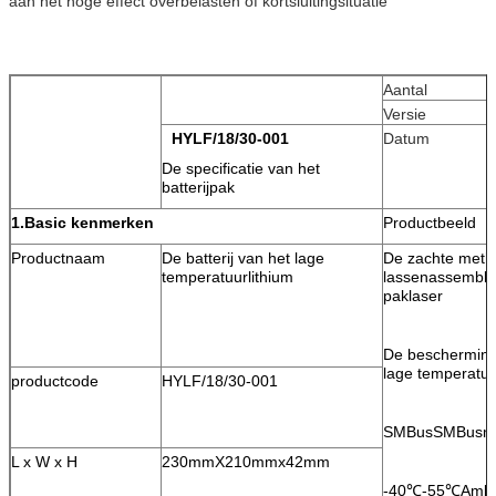
aan het hoge effect overbelasten of kortsluitingsituatie
Aantal
Versie
HYLF/18/30-001
Datum
De specificatie van het
batterijpak
1.Basic kenmerken
Productbeeld
Productnaam
De batterij van het lage
De zachte meth
temperatuurlithium
lassenassembla
paklaser
De bescherming
lage temperatu
productcode
HYLF/18/30-001
SMBusSMBusme
L x W x H
230mmX210mmx42mm
-40℃-55℃Ambie