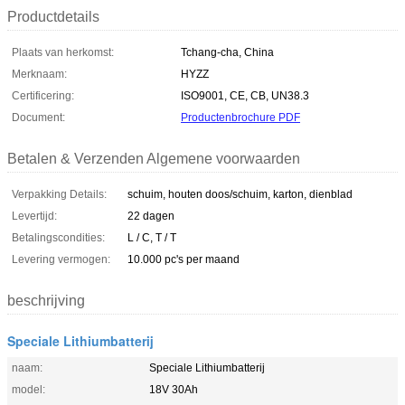
Productdetails
Plaats van herkomst:
Tchang-cha, China
Merknaam:
HYZZ
Certificering:
ISO9001, CE, CB, UN38.3
Document:
Productenbrochure PDF
Betalen & Verzenden Algemene voorwaarden
Verpakking Details:
schuim, houten doos/schuim, karton, dienblad
Levertijd:
22 dagen
Betalingscondities:
L / C, T / T
Levering vermogen:
10.000 pc's per maand
beschrijving
Speciale Lithiumbatterij
naam:
Speciale Lithiumbatterij
model:
18V 30Ah