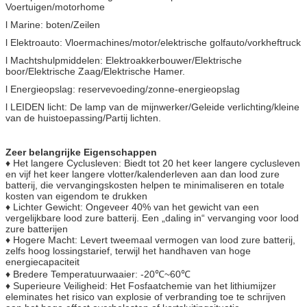
Voertuigen/motorhome
l Marine: boten/Zeilen
l Elektroauto: Vloermachines/motor/elektrische golfauto/vorkheftruck
l Machtshulpmiddelen: Elektroakkerbouwer/Elektrische
boor/Elektrische Zaag/Elektrische Hamer.
l Energieopslag: reservevoeding/zonne-energieopslag
l LEIDEN licht: De lamp van de mijnwerker/Geleide verlichting/kleine
van de huistoepassing/Partij lichten.
Zeer belangrijke Eigenschappen
♦ Het langere Cyclusleven: Biedt tot 20 het keer langere cyclusleven
en vijf het keer langere vlotter/kalenderleven aan dan lood zure
batterij, die vervangingskosten helpen te minimaliseren en totale
kosten van eigendom te drukken
♦ Lichter Gewicht: Ongeveer 40% van het gewicht van een
vergelijkbare lood zure batterij. Een „daling in“ vervanging voor lood
zure batterijen
♦ Hogere Macht: Levert tweemaal vermogen van lood zure batterij,
zelfs hoog lossingstarief, terwijl het handhaven van hoge
energiecapaciteit
♦ Bredere Temperatuurwaaier: -20℃~60℃
♦ Superieure Veiligheid: Het Fosfaatchemie van het lithiumijzer
eleminates het risico van explosie of verbranding toe te schrijven