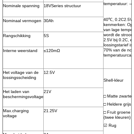
temperatuur: 
Nominale spanning
18VSeries structuur
40℃, 0.2C2.5V,
Nominaal vermogen
30Ah
kenmerken: Op
van lage temper
wordt de stroom
Rangschikking
5S
2.5V bij 0.2C, en
lossingstarief is
70% van de nor
Interne weerstand
≤120mΩ
temperatuurcapa
Het voltage van de
12.5V
lossingsscheiding
Shell-kleur
Het laden van
21V
□ Matte zwarte
beschermingsvoltage
□ Heldere grijs
Max.charging
21.25V
□ Fruit groene +
voltage
(twee kleuren)
☑ Rug