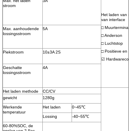
Max. het laden
3A
stroom
Het laden van e
van interface
□ Muurterminal
Max. aanhoudende
5A
lossingsstroom
□ Anderson
□ Luchtstop
□ Positieve en n
Piekstroom
10±3A 2S
☑ Hardwarecon
Geschatte
4A
lossingsstroom
Het laden methode
CC/CV
gewicht
1280g
Werkende
Het laden
0~45℃
temperatuur
Lossing
-40~55℃
60-80%SOC, de
opslag van 2 Soc