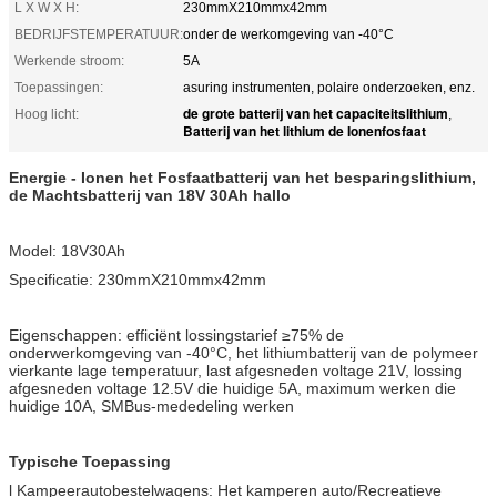
L X W X H:
230mmX210mmx42mm
BEDRIJFSTEMPERATUUR:
onder de werkomgeving van -40°C
Werkende stroom:
5A
Toepassingen:
asuring instrumenten, polaire onderzoeken, enz.
de grote batterij van het capaciteitslithium
Hoog licht:
,
Batterij van het lithium de Ionenfosfaat
Energie - Ionen het Fosfaatbatterij van het besparingslithium,
de Machtsbatterij van 18V 30Ah hallo
Model: 18V30Ah
Specificatie: 230mmX210mmx42mm
Eigenschappen: efficiënt lossingstarief ≥75% de
onderwerkomgeving van -40°C, het lithiumbatterij van de polymeer
vierkante lage temperatuur, last afgesneden voltage 21V, lossing
afgesneden voltage 12.5V die huidige 5A, maximum werken die
huidige 10A, SMBus-mededeling werken
Typische Toepassing
l Kampeerautobestelwagens: Het kamperen auto/Recreatieve