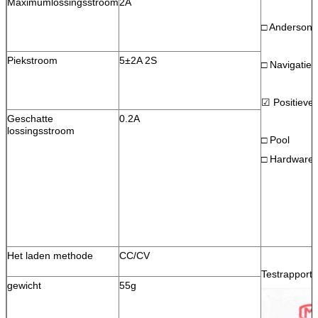
Maximumlossingsstroom
2A
□ Anderson
Piekstroom
5±2A 2S
□ Navigaties
☑ Positieve 
Geschatte
0.2A
lossingsstroom
□ Pool
□ Hardwarec
Het laden methode
CC/CV
Testrapport:
gewicht
55g