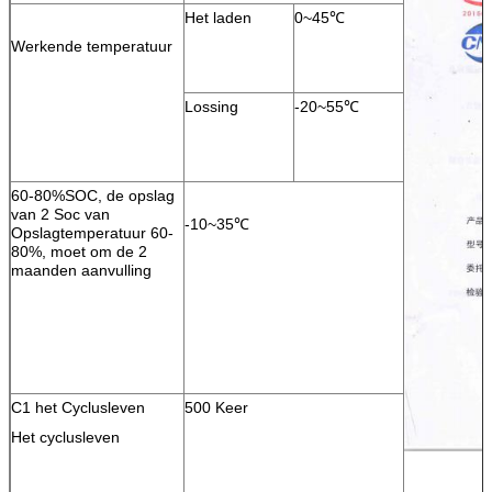
Het laden
0~45℃
Werkende temperatuur
Lossing
-20~55℃
60-80%SOC, de opslag
van 2 Soc van
-10~35℃
Opslagtemperatuur 60-
80%, moet om de 2
maanden aanvulling
C1 het Cyclusleven
500 Keer
Het cyclusleven