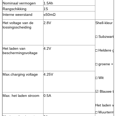
Nominaal vermogen
1.5Ah
Rangschikking
1S
Interne weerstand
≤50mΩ
Het voltage van de
2.8V
Shell-kleur
lossingsscheiding
□ Subzwarte
Het laden van
4.2V
□ Heldere gri
beschermingsvoltage
□ groene + h
Max.charging voltage
4.25V
□ Wit
☑ Blauwe th
Max. het laden stroom
0.5A
Het laden va
□ Muurtermi