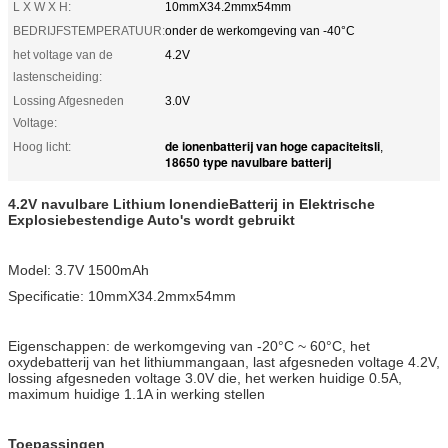
L X W X H:
10mmX34.2mmx54mm
BEDRIJFSTEMPERATUUR:
onder de werkomgeving van -40°C
het voltage van de
4.2V
lastenscheiding:
Lossing Afgesneden
3.0V
Voltage:
de ionenbatterij van hoge capaciteitsli
Hoog licht:
,
18650 type navulbare batterij
4.2V navulbare Lithium IonendieBatterij in Elektrische
Explosiebestendige Auto's wordt gebruikt
Model: 3.7V 1500mAh
Specificatie: 10mmX34.2mmx54mm
Eigenschappen: de werkomgeving van -20°C ~ 60°C, het
oxydebatterij van het lithiummangaan, last afgesneden voltage 4.2V,
lossing afgesneden voltage 3.0V die, het werken huidige 0.5A,
maximum huidige 1.1A in werking stellen
Toepassingen