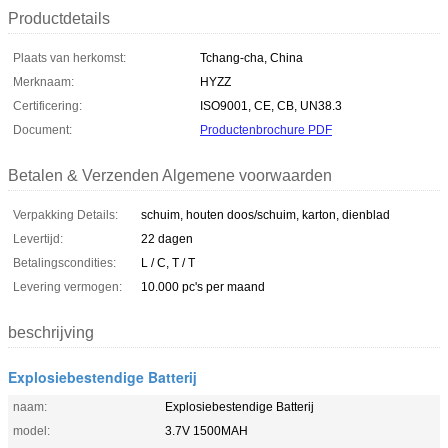
Productdetails
Plaats van herkomst:
Tchang-cha, China
Merknaam:
HYZZ
Certificering:
ISO9001, CE, CB, UN38.3
Document:
Productenbrochure PDF
Betalen & Verzenden Algemene voorwaarden
Verpakking Details:
schuim, houten doos/schuim, karton, dienblad
Levertijd:
22 dagen
Betalingscondities:
L / C, T / T
Levering vermogen:
10.000 pc's per maand
beschrijving
Explosiebestendige Batterij
naam:
Explosiebestendige Batterij
model:
3.7V 1500MAH