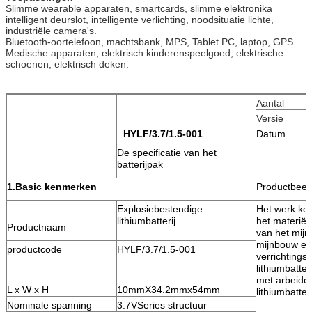
Slimme wearable apparaten, smartcards, slimme elektronika
intelligent deurslot, intelligente verlichting, noodsituatie lichte,
industriële camera's.
Bluetooth-oortelefoon, machtsbank, MPS, Tablet PC, laptop, GPS
Medische apparaten, elektrisch kinderenspeelgoed, elektrische
schoenen, elektrisch deken.
Aantal
Versie
HYLF/3.7/1.5-001
Datum
De specificatie van het
batterijpak
1.Basic kenmerken
Productbeel
Explosiebestendige
Het werk ke
lithiumbatterij
het materiële
Productnaam
van het mijn
mijnbouw en
productcode
HYLF/3.7/1.5-001
verrichtings
lithiumbatte
met arbeider
L x W x H
10mmX34.2mmx54mm
lithiumbatter
Nominale spanning
3.7VSeries structuur