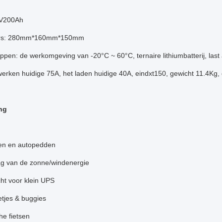
2V200Ah
rs: 280mm*160mm*150mm
pen: de werkomgeving van -20°C ~ 60°C, ternaire lithiumbatterij, las
werken huidige 75A, het laden huidige 40A, eindxt150, gewicht 11.4Kg, 
ng
len en autopedden
ag van de zonne/windenergie
ht voor klein UPS
etjes & buggies
he fietsen