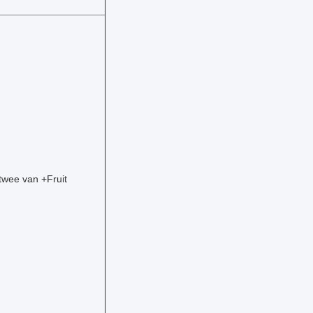
 twee van +Fruit
m