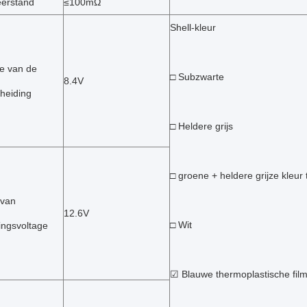
eerstand
≤100mΩ
Shell-kleur
ge van de
□ Subzwarte
8.4V
cheiding
□ Heldere grijs
□ groene + heldere grijze kleur
 van
12.6V
□ Wit
ngsvoltage
☑ Blauwe thermoplastische fil