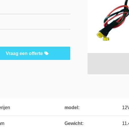
Vraag een offerte
erijen
model:
12
mm
Gewicht:
11