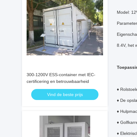
Model: 1
Paramete
Eigenschap
8.4V, het 
Toepassi
300-1200V ESS-container met IEC-
certificering en betrouwbaarheid
♦ Rolstoe
Vind de beste prijs
♦ De opsl
♦ Hulpmac
♦ Golfkarr
♦ Elektrisc