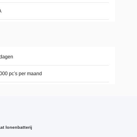
A
 dagen
000 pc's per maand
at Ionenbatterij