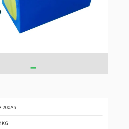
V 200Ah
.4KG