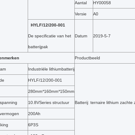
Aantal
HY00058
Versie
A0
HYLF/12/200-001
De specificatie van het
Datum
2019-5-7
batterijpak
kenmerken
Productbeeld
aam
Industriële lithiumbatterij
de
HYLF/12/200-001
280mm*160mm*150mm
spanning
10.8VSeries structuur
Batterij: ternaire lithium zachte
 vermogen
200Ah
king
6P3S