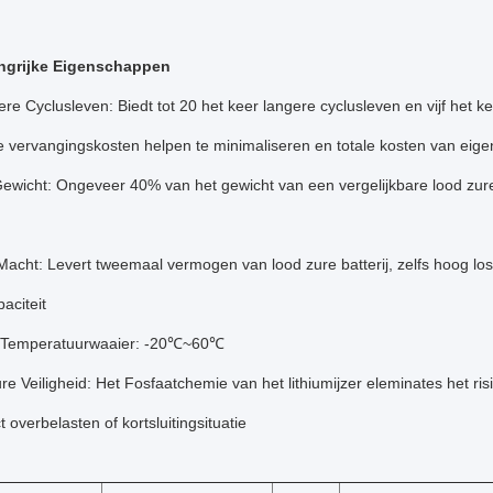
angrijke Eigenschappen
ere Cyclusleven: Biedt tot 20 het keer langere cyclusleven en vijf het 
die vervangingskosten helpen te minimaliseren en totale kosten van ei
Gewicht: Ongeveer 40% van het gewicht van een vergelijkbare lood zure 
acht: Levert tweemaal vermogen van lood zure batterij, zelfs hoog los
aciteit
 Temperatuurwaaier: -20℃~60℃
re Veiligheid: Het Fosfaatchemie van het lithiumijzer eleminates het ris
t overbelasten of kortsluitingsituatie