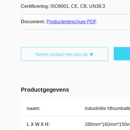
Certificering:
ISO9001, CE, CB, UN38.3
Document:
Productenbrochure PDF
Neem contact met ons op
Productgegevens
naam:
industriële lithiumbatt
L X W X H:
280mm*160mm*150