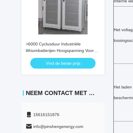
Interne w
Het volta
lossingss
>6000 Cyclusduur Industriële
lithiumbatterijen Hoogspanning Voor
industriële
Vind de beste prijs
Het laden
NEEM CONTACT MET ONS OP
beschermi
15616151876
info@pinshengenergy.com