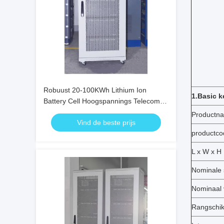
Robuust 20-100KWh Lithium Ion
1.Basic 
Battery Cell Hoogspannings Telecom
Base Station
Productn
Vind de beste prijs
productco
L x W x H
Nominale 
Nominaal
Rangschik