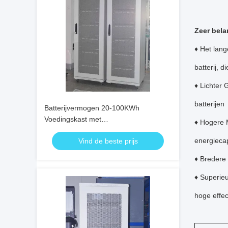
Zeer bel
♦ Het lang
batterij, 
♦ Lichter 
batterijen
Batterijvermogen 20-100KWh
Voedingskast met
♦ Hogere M
hoogspanningsoplaadgrensspanning
energiecap
Vind de beste prijs
♦ Bredere
♦ Superieu
hoge effec