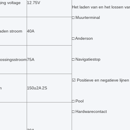
ing voltage
12.75V
Het laden van en het lossen van
□ Muurterminal
laden stroom
40A
□ Anderson
□ Navigatiestop
ossingsstroom
75A
☑ Positieve en negatieve lijnen
m
150±2A 2S
□ Pool
□ Hardwarecontact