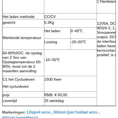
□ Hardwarec
Het laden methode
CC/CV
gewicht
6.3Kg
12V5A, DC5.
WS24-2; 1,2
Het laden
0~45℃
Voorpaneeli
output, DC5
Werkende temperatuur
de interface
Lossing
-20~55℃
laden haven
kerncontactd
60-80%SOC, de opslag
positief, is 
van 2 Soc van
-10~35℃
Opslagtemperatuur 60-
80%, moet om de 2
maanden aanvulling
C1 het Cyclusleven
1500 Keer
Het cyclusleven
prijs
RMB: ¥ 00,00
Levertijd
25 werkdag
Lifepo4 accu
lithium ijzer fosfaat accu
Markeringen:
,
,
lithium ionenlifepo4