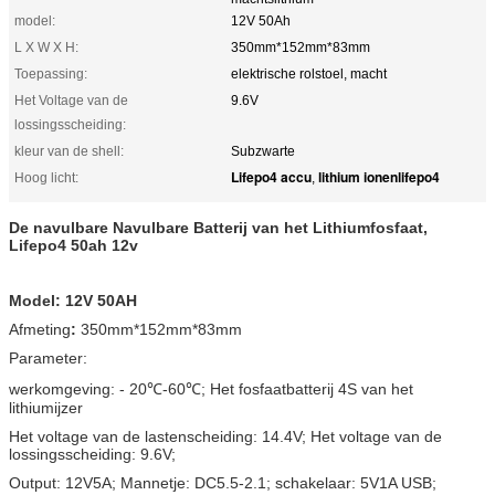
model:
12V 50Ah
L X W X H:
350mm*152mm*83mm
Toepassing:
elektrische rolstoel, macht
Het Voltage van de
9.6V
lossingsscheiding:
kleur van de shell:
Subzwarte
Lifepo4 accu
lithium ionenlifepo4
Hoog licht:
,
De navulbare Navulbare Batterij van het Lithiumfosfaat,
Lifepo4 50ah 12v
Model: 12V 50AH
Afmeting
:
350mm*152mm*83mm
Parameter:
werkomgeving: - 20℃-60℃; Het fosfaatbatterij 4S van het
lithiumijzer
Het voltage van de lastenscheiding: 14.4V; Het voltage van de
lossingsscheiding: 9.6V;
Output: 12V5A; Mannetje: DC5.5-2.1; schakelaar: 5V1A USB;