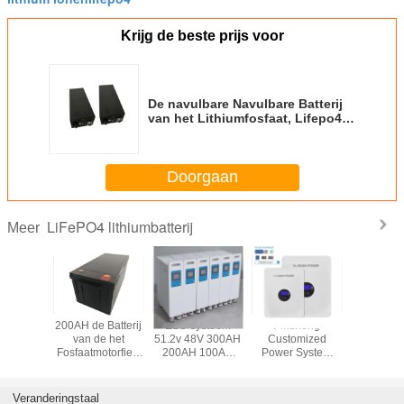
Krijg de beste prijs voor
De navulbare Navulbare Batterij
van het Lithiumfosfaat, Lifepo4
50ah 12v
Doorgaan
LiFePO4 lithiumbatterij
Meer
ne-
200AH de Batterij
ESS-systeem
Pinsheng
het lithium
roducten
van de het
51.2v 48V 300AH
Customized
van 51.2v 
 Off Grid
Fosfaatmotorfiets
200AH 100AH
Power System
 System
van het
5KWh 10KWh
Generatie
batterij
lithiumijzer met
15KWh
Hoogspanning
8V
1500 Keer het
Stapelbare
100Ah LiFePo4
Veranderingstaal