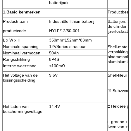
batterijpak
1.Basic kenmerken
Productbeel
Productnaam
Industriële lithiumbatterij
Batterijen: 
de cilinder 
productcode
HYLF/12/50-001
ijzerfosfaat
L x W x H
350mm*152mm*83mm
Nominale spanning
12VSeries structuur
Shell-materi
verpakking, f
Nominaal vermogen
50Ah
bladmetaal, p
Rangschikking
8P4S
aluminiumleg
Interne weerstand
≤100mΩ
Het voltage van de
9.6V
Shell-kleur
lossingsscheiding
☑ Subzwart
□ Heldere gri
Het laden van
14.4V
beschermingsvoltage
□ groene + h
twee van +Fr