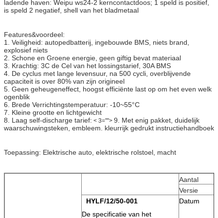
ladende haven: Weipu ws24-2 kerncontactdoos; 1 speld is positief,
is speld 2 negatief, shell van het bladmetaal
Features&voordeel:
1. Veiligheid: autopedbatterij, ingebouwde BMS, niets brand,
explosief niets
2. Schone en Groene energie, geen giftig bevat materiaal
3. Krachtig: 3C de Cel van het lossingstarief, 30A BMS
4. De cyclus met lange levensuur, na 500 cycli, overblijvende
capaciteit is over 80% van zijn origineel
5. Geen geheugeneffect, hoogst efficiënte last op om het even welk
ogenblik
6. Brede Verrichtingstemperatuur: -10~55°C
7. Kleine grootte en lichtgewicht
8. Laag self-discharge tarief:
9. Met enig pakket, duidelijk
< 3="">
waarschuwingsteken, embleem. kleurrijk gedrukt instructiehandboek
Toepassing: Elektrische auto, elektrische rolstoel, macht
Aantal
Versie
HYLF/12/50-001
Datum
De specificatie van het