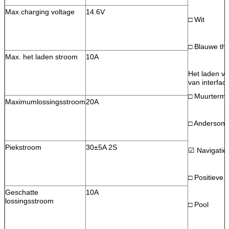
Max.charging voltage
14.6V
□ Wit
□ Blauwe the
Max. het laden stroom
10A
Het laden va
van interfac
□ Muurtermi
Maximumlossingsstroom
20A
□ Anderson
Piekstroom
30±5A 2S
☑ Navigatie
□ Positieve 
Geschatte
10A
lossingsstroom
□ Pool