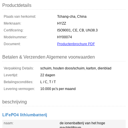
Productdetails
Plaats van herkomst:
Tchang-cha, China
Merknaam:
HYZZ
Certificering:
ISO9001, CE, CB, UN38.3
Modelnummer:
HY00074
Document:
Productenbrochure PDF
Betalen & Verzenden Algemene voorwaarden
Verpakking Details:
schuim, houten doos/schuim, karton, dienblad
Levertijd:
22 dagen
Betalingscondities:
L / C, T / T
Levering vermogen:
10.000 pc's per maand
beschrijving
LiFePO4 lithiumbatterij
naam:
de ionenbatterij van het hoge
machtslithium