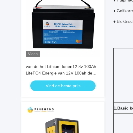
♦ Hulpmac
♦ Golfkarr
♦ Elektrisc
Video
van de het Lithium Ionen12.8v 100Ah
LifePO4 Energie van 12V 100ah de
Accupak voor Zonne
Vind de beste prijs
1.Basic 