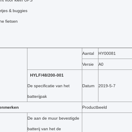
ht voor klein UPS
etjes & buggies
he fietsen
Aantal
HY00081
Versie
A0
HYLF/48/200-001
De specificatie van het
Datum
2019-5-7
batterijpak
kenmerken
Productbeeld
De aan de muur bevestigde
batterij van het de