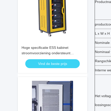
Productn
productco
L x W x H
Nominale 
Hoge specificatie ESS kabinet
Nominaal
stroomvoorziening ondersteunt
verschillende aanpassing
Rangschik
Vind de beste prijs
Interne w
Het volta
lossingss