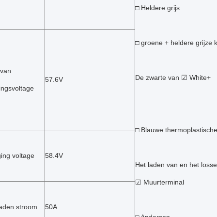
□ Heldere grijs
□ groene + heldere grijze 
 van
De zwarte van ☑ White+
57.6V
ngsvoltage
□ Blauwe thermoplastische
ing voltage
58.4V
Het laden van en het losse
☑ Muurterminal
laden stroom
50A