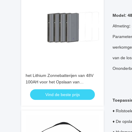
Model: 4
Afmeting
:
Parameter
werkomgevi
van de los
Ononderbr
het Lithium Zonnebatterijen van 48V
100AH voor het Opslaan van
Zonneelektriciteits Kleine Grootte
Vind de beste prijs
Toepassi
♦ Rolstoe
♦ De opsl