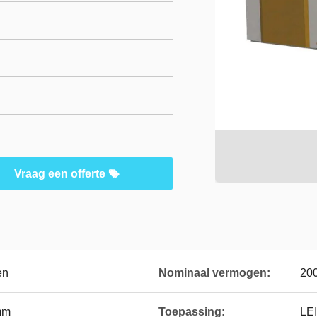
Vraag een offerte
en
Nominaal vermogen:
20
mm
Toepassing:
LEI