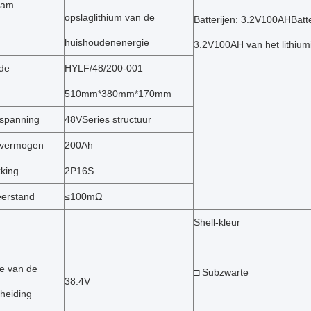
aam
opslaglithium van de
Batterijen: 3.2V100AHBatter
huishoudenenergie
3.2V100AH van het lithiumi
de
HYLF/48/200-001
510mm*380mm*170mm
spanning
48VSeries structuur
 vermogen
200Ah
king
2P16S
eerstand
≤100mΩ
Shell-kleur
ge van de
□ Subzwarte
38.4V
cheiding