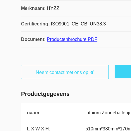
Merknaam:
HYZZ
Certificering:
ISO9001, CE, CB, UN38.3
Document:
Productenbrochure PDF
Neem contact met ons op
Productgegevens
naam:
Lithium Zonnebatterij
L X W X H:
510mm*380mm*170