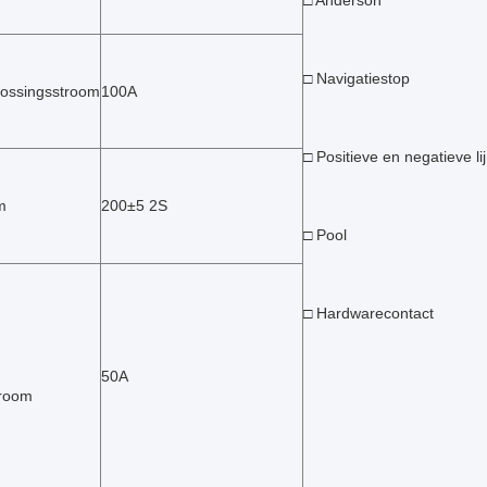
□ Anderson
□ Navigatiestop
ossingsstroom
100A
□ Positieve en negatieve li
m
200±5 2S
□ Pool
□ Hardwarecontact
50A
troom