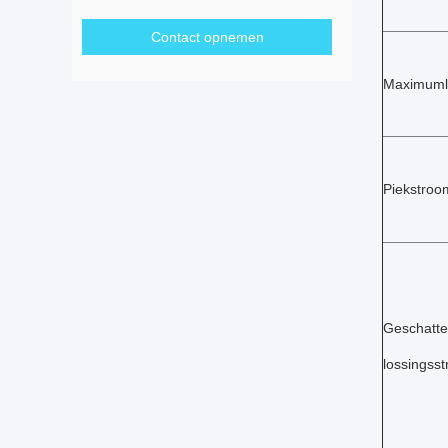
Contact opnemen
Maximuml
Piekstroo
Geschatte
lossingss