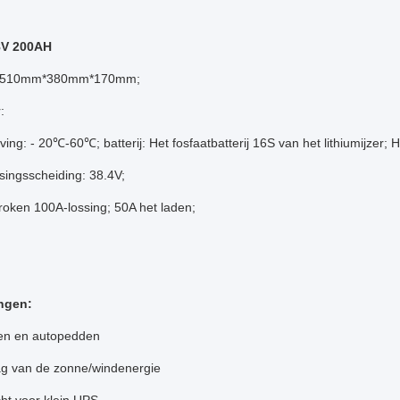
8V 200AH
510mm*380mm*170mm;
:
ng: - 20℃-60℃; batterij: Het fosfaatbatterij 16S van het lithiumijzer; 
singsscheiding: 38.4V;
oken 100A-lossing; 50A het laden;
ngen:
len en autopedden
ag van de zonne/windenergie