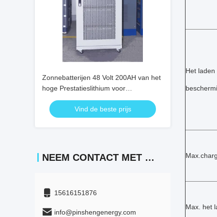
Het laden
Zonnebatterijen 48 Volt 200AH van het
hoge Prestatieslithium voor
beschermi
Zonnestraatlantaarn
Vind de beste prijs
Max.charg
NEEM CONTACT MET ONS OP
15616151876
Max. het 
info@pinshengenergy.com