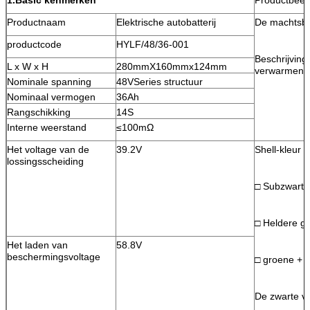
Productnaam
Elektrische autobatterij
De machtsbat
productcode
HYLF/48/36-001
Beschrijving
L x W x H
280mmX160mmx124mm
verwarmend 
Nominale spanning
48VSeries structuur
Nominaal vermogen
36Ah
Rangschikking
14S
Interne weerstand
≤100mΩ
Het voltage van de
39.2V
Shell-kleur
lossingsscheiding
□ Subzwarte
□ Heldere gri
Het laden van
58.8V
beschermingsvoltage
□ groene + h
De zwarte v