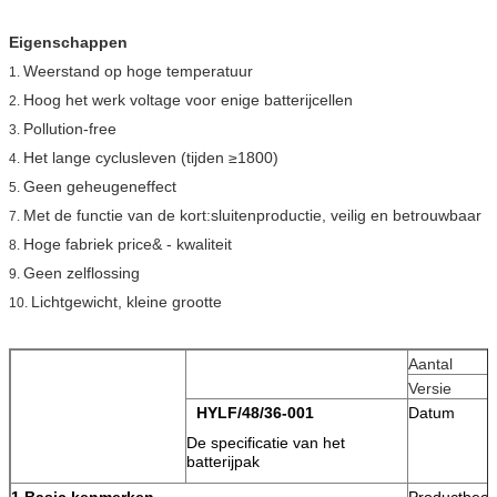
Eigenschappen
Weerstand op hoge temperatuur
1.
Hoog het werk voltage voor enige batterijcellen
2.
Pollution-free
3.
Het lange cyclusleven (tijden ≥1800)
4.
Geen geheugeneffect
5.
Met de functie van de kort:sluitenproductie, veilig en betrouwbaar
7.
Hoge fabriek price& - kwaliteit
8.
Geen zelflossing
9.
Lichtgewicht, kleine grootte
10.
Aantal
Versie
HYLF/48/36-001
Datum
De specificatie van het
batterijpak
1.Basic kenmerken
Productbeel