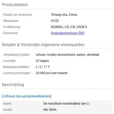
Productdetails
Plaats van herkomst:
Tchang-cha, China
Merknaam:
HYZZ
Certificering:
ISO9001, CE, CB, UN38.3
Document:
Productenbrochure PDF
Betalen & Verzenden Algemene voorwaarden
Verpakking Details:
schuim, houten doos/schuim, karton, dienblad
Levertijd:
22 dagen
Betalingscondities:
L / C, T / T
Levering vermogen:
10.000 pc's per maand
beschrijving
Lithium Ion-polymeerbatterij
naam:
De navulbare ionenbatterij van Li
model:
48v 36Ah