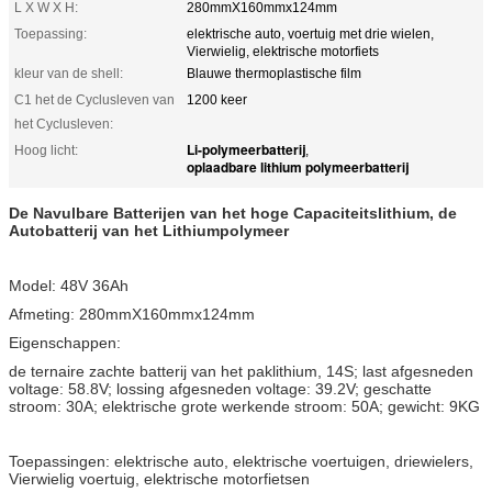
L X W X H:
280mmX160mmx124mm
Toepassing:
elektrische auto, voertuig met drie wielen,
Vierwielig, elektrische motorfiets
kleur van de shell:
Blauwe thermoplastische film
C1 het de Cyclusleven van
1200 keer
het Cyclusleven:
Li-polymeerbatterij
Hoog licht:
,
oplaadbare lithium polymeerbatterij
De Navulbare Batterijen van het hoge Capaciteitslithium, de
Autobatterij van het Lithiumpolymeer
Model: 48V 36Ah
Afmeting: 280mmX160mmx124mm
Eigenschappen:
de ternaire zachte batterij van het paklithium, 14S; last afgesneden
voltage: 58.8V; lossing afgesneden voltage: 39.2V; geschatte
stroom: 30A; elektrische grote werkende stroom: 50A; gewicht: 9KG
Toepassingen: elektrische auto, elektrische voertuigen, driewielers,
Vierwielig voertuig, elektrische motorfietsen