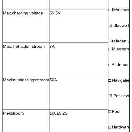
□ lichtblauw
Max.charging voltage
59.5V
☑ Blauwe th
Het laden va
Max. het laden stroom
7A
□ Muurtermi
□ Anderson
Maximumlossingsstroom
50A
□ Navigaties
☑ Positieve 
□ Pool
Piekstroom
100±5 2S
□ Hardwarec