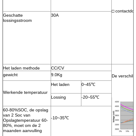
□ contactdo
Geschatte
30A
lossingsstroom
Het laden methode
CC/CV
gewicht
9.0Kg
De verschill
Het laden
0~45℃
Werkende temperatuur
Lossing
-20~55℃
60-80%SOC, de opslag
van 2 Soc van
-10~35℃
Opslagtemperatuur 60-
80%, moet om de 2
maanden aanvulling