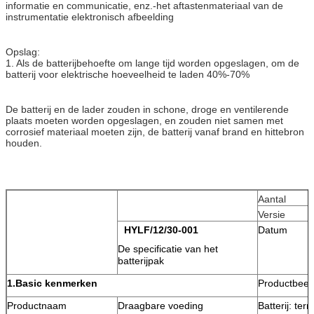
informatie en communicatie, enz.-het aftastenmateriaal van de
instrumentatie elektronisch afbeelding
Opslag:
1. Als de batterijbehoefte om lange tijd worden opgeslagen, om de
batterij voor elektrische hoeveelheid te laden 40%-70%
De batterij en de lader zouden in schone, droge en ventilerende
plaats moeten worden opgeslagen, en zouden niet samen met
corrosief materiaal moeten zijn, de batterij vanaf brand en hittebron
houden.
Aantal
Versie
HYLF/12/30-001
Datum
De specificatie van het
batterijpak
1.Basic kenmerken
Productbeel
Productnaam
Draagbare voeding
Batterij: tern