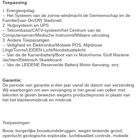
Toepassing
Energieopslag
1.
-- Het Systeem van de zonne-windmacht de Gemeenschap en de
Familie/(van On/Off) Stadsnet/
2. Hulpsysteem en UPS
-- Telcombasis/CATV-systeem/het Centrum van de
Computerserver/Medische Instrumnt/Militaire uitrusting
3. Andere Toepassingen
-- Veiligheid en Elektronika/Mobiele POS, Mijnbouw
Lihgt/Toorts/LEIDEN Licht/Noodsituatielicht
-- Van de de Karrenbatterij/Boot van rv Motorhome /Golf Mariene
Jachten/Elektrisch Skateboard
-- Van de LEIDENE Reserve/de Batterij Motor Aanvang, enz.
Garantie:
De periode van garantie is één jaar vanaf de datum van verzending.
Wij waarborgen om een vervanging in het geval van cellen met
tekorten te geven bewezen wegens productieproces in plaats van
het het klantenmisbruik en misbruik.
Toepassingen:
Bouw, burgerlijke bouwkundebruggen, wegen testende grond,
openlucht geologische exploratie, luchtkwaliteit controle, mobiele