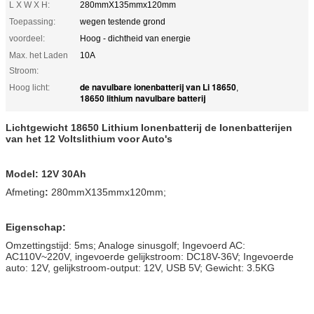
L X W X H:
280mmX135mmx120mm
Toepassing:
wegen testende grond
voordeel:
Hoog - dichtheid van energie
Max. het Laden
10A
Stroom:
de navulbare ionenbatterij van Li 18650
Hoog licht:
,
18650 lithium navulbare batterij
Lichtgewicht 18650 Lithium Ionenbatterij de Ionenbatterijen
van het 12 Voltslithium voor Auto's
Model: 12V 30Ah
Afmeting
:
280mmX135mmx120mm;
Eigenschap:
Omzettingstijd: 5ms; Analoge sinusgolf; Ingevoerd AC:
AC110V~220V, ingevoerde gelijkstroom: DC18V-36V; Ingevoerde
auto: 12V, gelijkstroom-output: 12V, USB 5V; Gewicht: 3.5KG