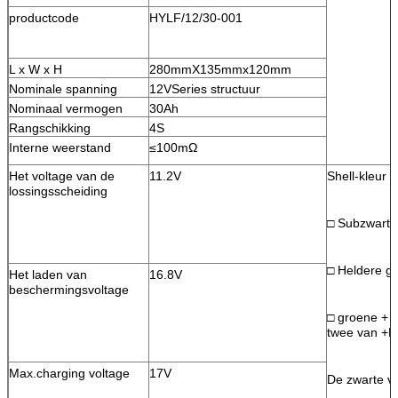
productcode
HYLF/12/30-001
L x W x H
280mmX135mmx120mm
Nominale spanning
12VSeries structuur
Nominaal vermogen
30Ah
Rangschikking
4S
Interne weerstand
≤100mΩ
Het voltage van de
11.2V
Shell-kleur
lossingsscheiding
□ Subzwarte
□ Heldere gri
Het laden van
16.8V
beschermingsvoltage
□ groene + h
twee van +Fr
Max.charging voltage
17V
De zwarte v