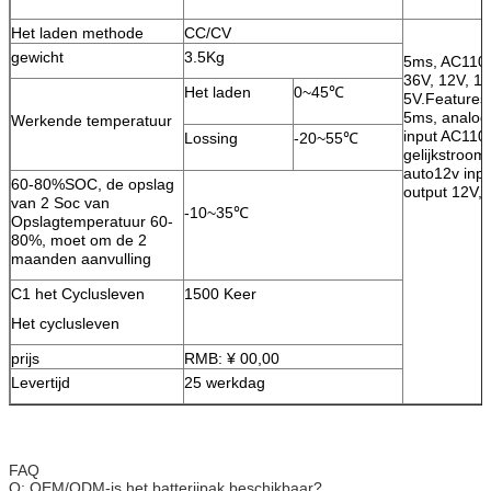
Het laden methode
CC/CV
gewicht
3.5Kg
5ms, AC110
36V, 12V, 1
Het laden
0~45℃
5V.Features:
5ms, analoge
Werkende temperatuur
input AC110
Lossing
-20~55℃
gelijkstroom
auto12v inpu
60-80%SOC, de opslag
output 12V,
van 2 Soc van
-10~35℃
Opslagtemperatuur 60-
80%, moet om de 2
maanden aanvulling
C1 het Cyclusleven
1500 Keer
Het cyclusleven
prijs
RMB: ¥ 00,00
Levertijd
25 werkdag
FAQ
Q: OEM/ODM-is het batterijpak beschikbaar?