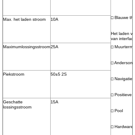
□ Blauwe the
Max. het laden stroom
10A
Het laden va
van interfac
Maximumlossingsstroom
25A
□ Muurtermi
□ Anderson
Piekstroom
50±5 2S
□ Navigaties
□ Positieve 
Geschatte
15A
lossingsstroom
□ Pool
□ Hardwarec