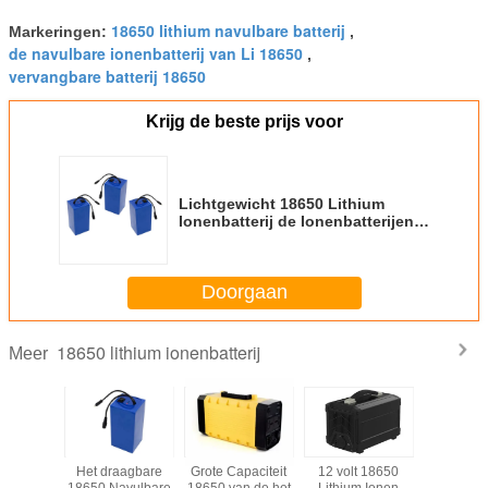
18650 lithium navulbare batterij
Markeringen:
,
de navulbare ionenbatterij van Li 18650
,
vervangbare batterij 18650
Krijg de beste prijs voor
Lichtgewicht 18650 Lithium
Ionenbatterij de Ionenbatterijen
van het 12 Voltslithium voor
Auto's
Doorgaan
18650 lithium ionenbatterij
Meer
che Fiets
Het draagbare
Grote Capaciteit
12 volt 18650
Ce keurd
tterijen
18650 Navulbare
18650 van de het
Lithium Ionen
Lithium Na