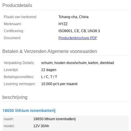
Productdetails
Plaats van herkomst:
Tchang-cha, China
Merknaam:
HYZZ
Certificering:
ISO9001, CE, CB, UN38.3
Document:
Productenbrochure PDF
Betalen & Verzenden Algemene voorwaarden
Verpakking Details:
schuim, houten doos/schuim, karton, dienblad
Levertijd:
22 dagen
Betalingscondities:
L / C, T / T
Levering vermogen:
10.000 pc's per maand
beschrijving
18650 lithium ionenbatterij
naam:
18650 lithium ionenbatterij
model:
12V 30Ah