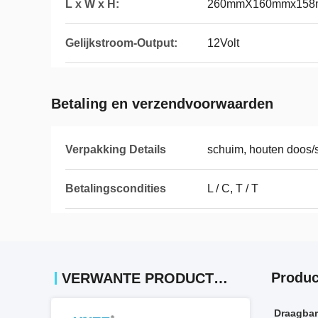
L x W x H:
260mmX160mmx15
Gelijkstroom-Output:
12Volt
Betaling en verzendvoorwaarden
Verpakking Details
schuim, houten doos/s
Betalingscondities
L / C, T / T
Produc
VERWANTE PRODUCTEN
Draagbar