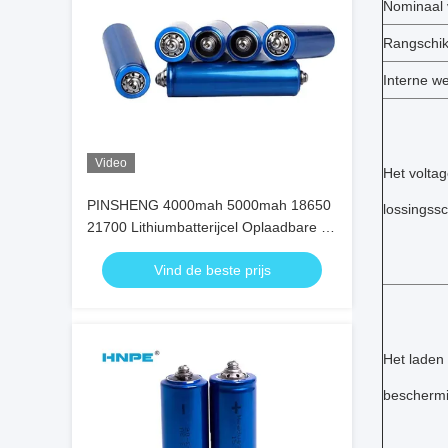
Nominaal
Rangschik
Interne w
Video
Het volta
PINSHENG 4000mah 5000mah 18650
lossingss
21700 Lithiumbatterijcel Oplaadbare E-
Bike-batterijen
Vind de beste prijs
Het laden
beschermi