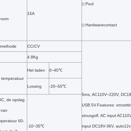
□ Pool
15A
troom
□ Hardwarecontact
 methode
CC/CV
4.8Kg
Het laden
0~45℃
 temperatuur
Lossing
-20~55℃
5ms, AC110V~220V, DC18V
C, de opslag
USB 5V.Features: omzettin
 van
sinusgolf, AC input AC110
peratuur 60-
-10~35℃
input DC18V-36V, auto12v 