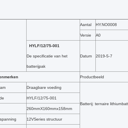
Aantal
HY.NO0008
Versie
A0
HYLF/12/75-001
De specificatie van het
Datum
2019-5-7
batterijpak
kenmerken
Productbeeld
aam
Draagbare voeding
de
HYLF/12/75-001
Batterij: ternaire lithiumbatt
260mmX160mmx158mm
spanning
12VSeries structuur