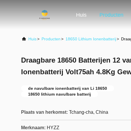
Huis
Producten
Huis
>
Producten
>
18650 Lithium Ionenbatterij
>
Draag
Draagbare 18650 Batterijen 12 va
Ionenbatterij Volt75ah 4.8Kg Gew
de navulbare ionenbatterij van Li 18650
18650 lithium navulbare batterij
Plaats van herkomst:
Tchang-cha, China
Merknaam:
HYZZ