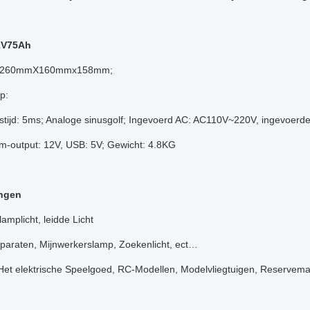
2V75Ah
260mmX160mmx158mm;
p:
stijd: 5ms; Analoge sinusgolf; Ingevoerd AC: AC110V~220V, ingevoerde
om-output: 12V, USB: 5V; Gewicht: 4.8KG
ngen
amplicht, leidde Licht
pparaten, Mijnwerkerslamp, Zoekenlicht, ect…
Het elektrische Speelgoed, RC-Modellen, Modelvliegtuigen, Reservemac