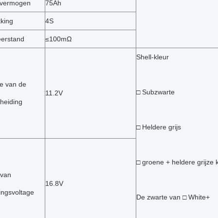
 vermogen
75Ah
king
4S
eerstand
≤100mΩ
Shell-kleur
ge van de
□ Subzwarte
11.2V
cheiding
□ Heldere grijs
□ groene + heldere grijze 
 van
16.8V
ngsvoltage
De zwarte van □ White+