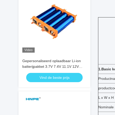
Video
Gepersonaliseerd oplaadbaar Li-ion
batterijpakket 3.7V 7.4V 11.1V 12V
1.Basic 
14.8V 18650 21700 32700 5000mAh
Vind de beste prijs
Lithium Ion batterijpakket
Productn
productco
L x W x H
Nominale 