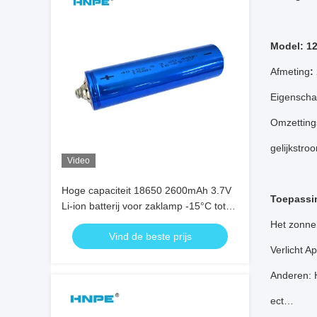
Model: 1
Afmeting
:
Eigenscha
Omzetting
gelijkstro
Video
Hoge capaciteit 18650 2600mAh 3.7V
Toepassi
Li-ion batterij voor zaklamp -15°C tot
55°C Laadmethode CC/CV
Het zonnel
Vind de beste prijs
Verlicht A
Anderen: 
ect…