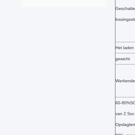
Geschatte
lossingss
Het laden
gewicht
Werkende
60-80%SO
van 2 Soc
Opslagtem