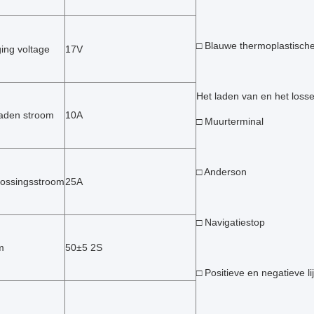
□ Blauwe thermoplastische
ing voltage
17V
Het laden van en het losse
laden stroom
10A
□ Muurterminal
□ Anderson
ossingsstroom
25A
□ Navigatiestop
m
50±5 2S
□ Positieve en negatieve li