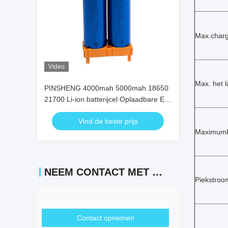
Max.charg
Video
Max. het 
PINSHENG 4000mah 5000mah 18650
21700 Li-ion batterijcel Oplaadbare E-
bike batterijen
Vind de beste prijs
Maximuml
NEEM CONTACT MET ONS OP
Piekstroo
Contact opnemen