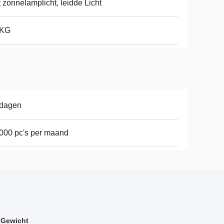
 zonnelamplicht, leidde Licht
8KG
 dagen
000 pc's per maand
g Gewicht