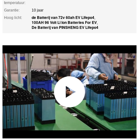
temperatuur:
Garantie:
10 jaar
de Batterij van 72v 60ah EV Lifepo4
Hoog licht:
,
100AH 96 Volt Li Ion Batteries For EV
,
De Batterij van PINSHENG EV Lifepo4