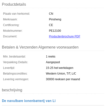
Productdetails
Plaats van herkomst:
CN
Merknaam:
Pinsheng
Certificering:
CE
Modelnummer:
PE12100
Document:
Productenbrochure PDF
Betalen & Verzenden Algemene voorwaarden
Min. bestelaantal:
1 reeks
Verpakking Details:
Aangepast
Levertijd:
15-25 het werkdagen
Betalingscondities:
Western Union, T/T, L/C
Levering vermogen:
30000 reeksen per maand
beschrijving
De navulbare ionenbatterij van Li