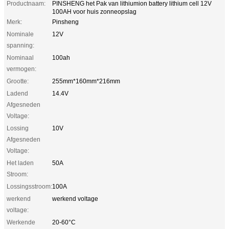
Productnaam:
PINSHENG het Pak van lithiumion battery lithium cell 12V
100AH voor huis zonneopslag
Merk:
Pinsheng
Nominale
12V
spanning:
Nominaal
100ah
vermogen:
Grootte:
255mm*160mm*216mm
Ladend
14.4V
Afgesneden
Voltage:
Lossing
10V
Afgesneden
Voltage:
Het laden
50A
Stroom:
Lossingsstroom:
100A
werkend
werkend voltage
voltage:
Werkende
20-60°C