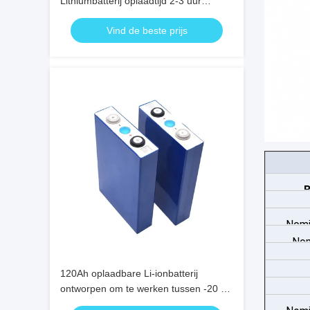
Lithiumbatterij oplaadtijd 2-3 uur
Duurzame energieopslag voor
Vind de beste prijs
commerciële apparatuur
B
Nomi
Nom
120Ah oplaadbare Li-ionbatterij
ontworpen om te werken tussen -20 en
60 graden Celsius voor industriële en