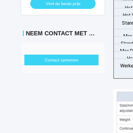
Nomi
Vind de beste prijs
commerciële toepassingen
Het
Het 
Stan
loss
NEEM CONTACT MET ONS OP
Max.
Stand
Max.D
He
Contact opnemen
Werke