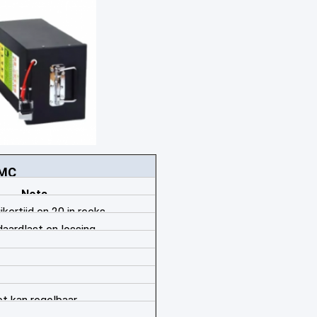
NMC
Nota
jkertijd en 20 in reeks
aardlast en lossing
et kan regelbaar