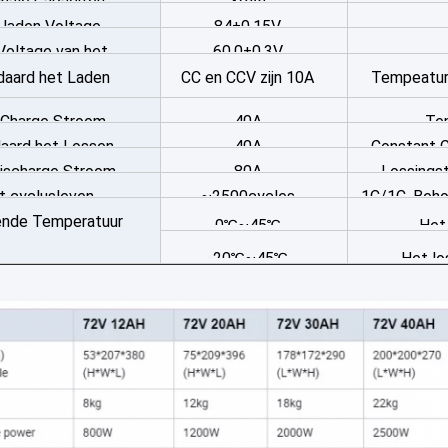
nale Capaciteit
39Ah
 laden Voltage
84±0.15V
Voltage van het
60.0±0.3V
daard het Laden
CC en CCV zijn 10A
Tempeatur
ingsbeëindigen
Methode
2.5h of hu
Charge Stroom
40A
Te
aard het Lossen
40A
Constant C
ischarge Stroom
80A
Lossingst
Methode
t cyclusleven
~2500cycles
1C/1C, Beho
nde Temperatuur
0℃~45℃
Het
-20℃~45℃
Het lo