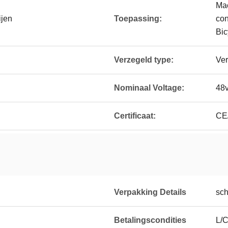
Mac
ijen
Toepassing:
co
Bic
Verzegeld type:
Ver
Nominaal Voltage:
48v
Certificaat:
CE
Verpakking Details
sch
Betalingscondities
L/C