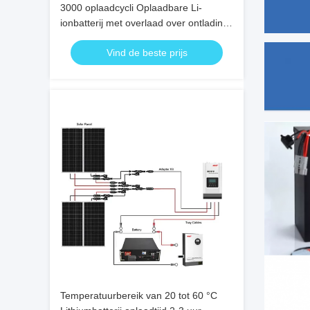
3000 oplaadcycli Oplaadbare Li-
ionbatterij met overlaad over ontlading
over stroom Kortsluitingsbescherming
Vind de beste prijs
CE RoHS UN38.3 Gecertificeerd
Temperatuurbereik van 20 tot 60 °C