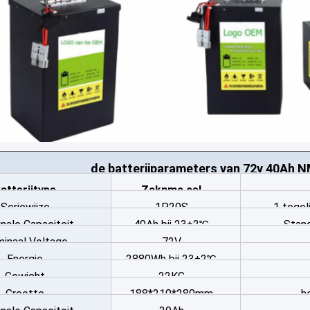
de batterijparameters van 72v 40Ah 
atterijtype
Zaknmc cel
Seriewijze
1P20S
1 tegeli
nale Capaciteit
40Ah bij 23±2℃
Stand
inaal Voltage
72V
Energie
2880Wh bij 23±2℃
Gewicht
22KG
Grootte
188*210*280mm
h