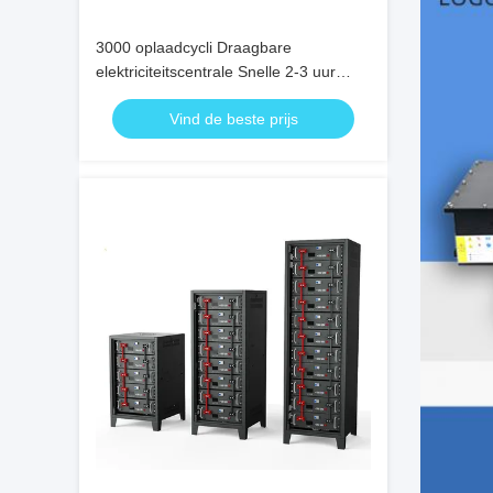
3000 oplaadcycli Draagbare
elektriciteitscentrale Snelle 2-3 uur
oplaadtijd Energieopslag voor externe
Vind de beste prijs
locaties en buitenwerk