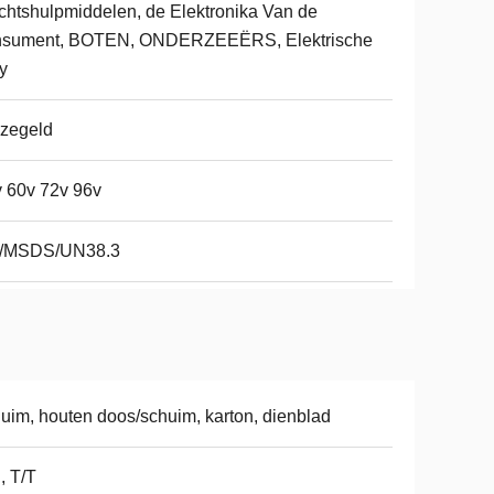
htshulpmiddelen, de Elektronika Van de
nsument, BOTEN, ONDERZEEËRS, Elektrische
y
zegeld
 60v 72v 96v
/MSDS/UN38.3
uim, houten doos/schuim, karton, dienblad
, T/T