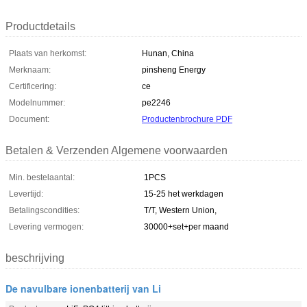
Productdetails
Plaats van herkomst:
Hunan, China
Merknaam:
pinsheng Energy
Certificering:
ce
Modelnummer:
pe2246
Document:
Productenbrochure PDF
Betalen & Verzenden Algemene voorwaarden
Min. bestelaantal:
1PCS
Levertijd:
15-25 het werkdagen
Betalingscondities:
T/T, Western Union,
Levering vermogen:
30000+set+per maand
beschrijving
De navulbare ionenbatterij van Li