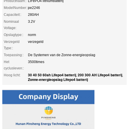
Productnaam::
LiFePO4 lithiumbatterij
ModelNumber::
pe2246
Capaciteit::
280AH
Nominaal
3.2V
Voltage:
Opslagtype::
norm
Verzegeld
verzegeld
Type::
Toepassing::
De Systemen van de Zonne-energieopslag
Het
3500times
cyclusleven::
30 40 50 60ah Lifepo4 batterij
200 300 AH Lifepo4 batterij
Hoog licht:
,
,
Zonne-energieopslag Lifepo4 batterij