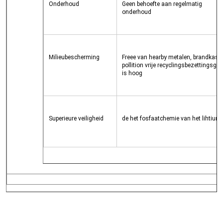
Onderhoud
Geen behoefte aan regelmatig 
onderhoud
Milieubescherming
Freee van hearby metalen, brandkast 
pollition vrije recyclingsbezettingsgra
is hoog
Superieure veiligheid
de het fosfaatchemie van het lihtiumi