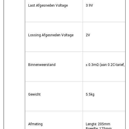
Last Afgesneden Voltage
3.9V
Lossing Afgesneden Voltage
2V
Binnenweerstand
≤ 0.3mΩ (aan 0.2C-tarief, 
Gewicht
5.5kg
Afmeting
Lengte: 205mm
Breedte: 175mm