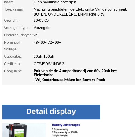
naam:
Li op navulbare batterijen
Toepassing:
Machtshulpmiddelen, de Elektronika Van de consument,
BOTEN, ONDERZEEËRS, Elektrische Bicy
Gewicht:
20-65KG
Verzegeld type:
Verzegeld
Onderhoudstype::
vrij
Nominaal
48v 60v 72v 96v
Voltage:
Capaciteit:
20ah-100ah
Certificaat:
CE/MSDS/UN38.3
Pak van de de Autopedbatterij van 60v 20ah het
Hoog licht:
Elektrische
Vrij Onderhoudslithium Ion Battery Pack
,