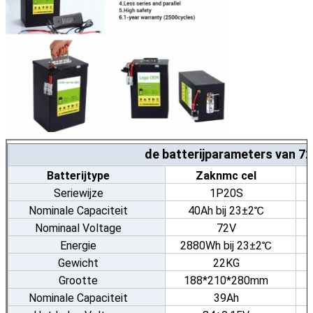
de batterijparameters van 
Batterijtype
Zaknmc cel
Seriewijze
1P20S
Nominale Capaciteit
40Ah bij 23±2℃
Nominaal Voltage
72V
Energie
2880Wh bij 23±2℃
Gewicht
22KG
Grootte
188*210*280mm
Nominale Capaciteit
39Ah