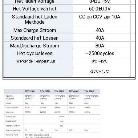
Het laden Voltage
84±0.15V
Het Voltage van het
60.0±0.3V
lossingsbeëindigen
Standaard het Laden
CC en CCV zijn 10A
Methode
Max.Charge Stroom
40A
Standaard het Lossen
40A
Methode
Max.Discharge Stroom
80A
Het cyclusleven
~2500cycles
1
Werkende Temperatuur
0℃~45℃
-20℃~45℃