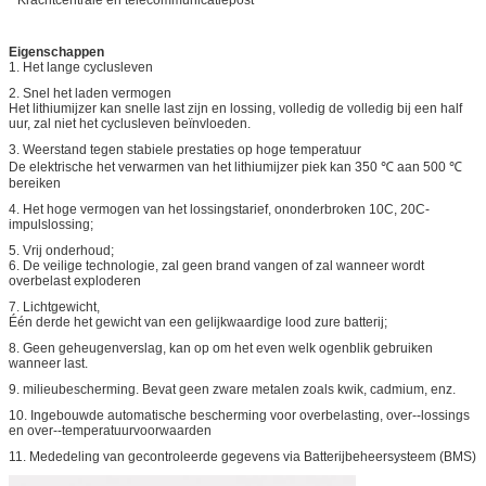
Eigenschappen
1. Het lange cyclusleven
2. Snel het laden vermogen
Het lithiumijzer kan snelle last zijn en lossing, volledig de volledig bij een half
uur, zal niet het cyclusleven beïnvloeden.
3. Weerstand tegen stabiele prestaties op hoge temperatuur
De elektrische het verwarmen van het lithiumijzer piek kan 350 ℃ aan 500 ℃
bereiken
4. Het hoge vermogen van het lossingstarief, ononderbroken 10C, 20C-
impulslossing;
5. Vrij onderhoud;
6. De veilige technologie, zal geen brand vangen of zal wanneer wordt
overbelast exploderen
7. Lichtgewicht,
Één derde het gewicht van een gelijkwaardige lood zure batterij;
8. Geen geheugenverslag, kan op om het even welk ogenblik gebruiken
wanneer last.
9. milieubescherming. Bevat geen zware metalen zoals kwik, cadmium, enz.
10. Ingebouwde automatische bescherming voor overbelasting, over--lossings
en over--temperatuurvoorwaarden
11. Mededeling van gecontroleerde gegevens via Batterijbeheersysteem (BMS)