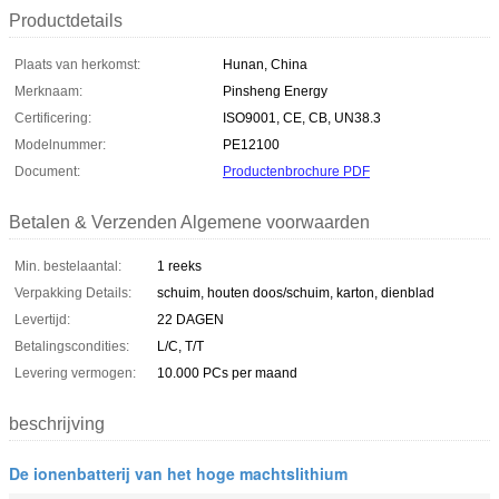
Productdetails
Plaats van herkomst:
Hunan, China
Merknaam:
Pinsheng Energy
Certificering:
ISO9001, CE, CB, UN38.3
Modelnummer:
PE12100
Document:
Productenbrochure PDF
Betalen & Verzenden Algemene voorwaarden
Min. bestelaantal:
1 reeks
Verpakking Details:
schuim, houten doos/schuim, karton, dienblad
Levertijd:
22 DAGEN
Betalingscondities:
L/C, T/T
Levering vermogen:
10.000 PCs per maand
beschrijving
De ionenbatterij van het hoge machtslithium