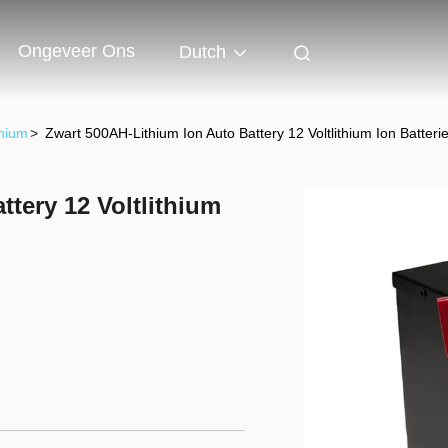
Ongeveer Ons
Dutch
thium
>
Zwart 500AH-Lithium Ion Auto Battery 12 Voltlithium Ion Batteri
tery 12 Voltlithium