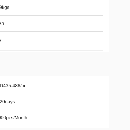
9kgs
Ah
V
D435-486/pc
-20days
000pcs/Month