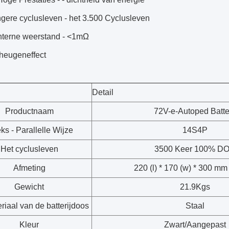
ngere cyclusleven - het 3.500 Cyclusleven
interne weerstand - <1mΩ
eheugeneffect
Detail
Productnaam
72V-e-Autoped Batter
s - Parallelle Wijze
14S4P
Het cyclusleven
3500 Keer 100% D
Afmeting
220 (l) * 170 (w) * 300 mm
Gewicht
21.9Kgs
riaal van de batterijdoos
Staal
Kleur
Zwart/Aangepast