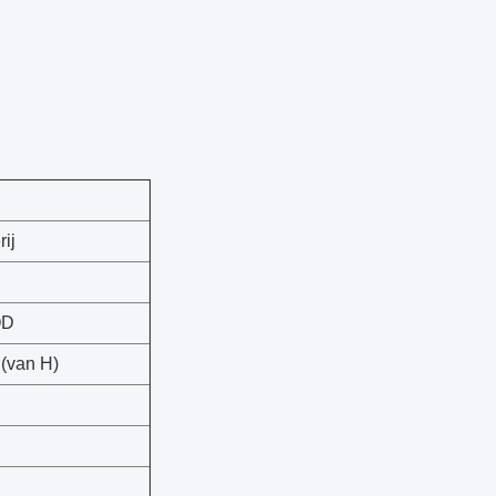
ij
OD
 (van H)