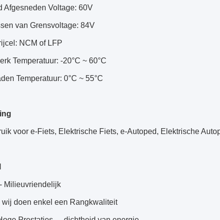
d Afgesneden Voltage: 60V
ossen van Grensvoltage: 84V
rijcel: NCM of LFP
werk Temperatuur: -20°C ~ 60°C
laden Temperatuur: 0°C ~ 55°C
ing
uik voor e-Fiets, Elektrische Fiets, e-Autoped, Elektrische Auto
l
- Milieuvriendelijk
 - wij doen enkel een Rangkwaliteit
oge Prestaties - - dichtheid van energie