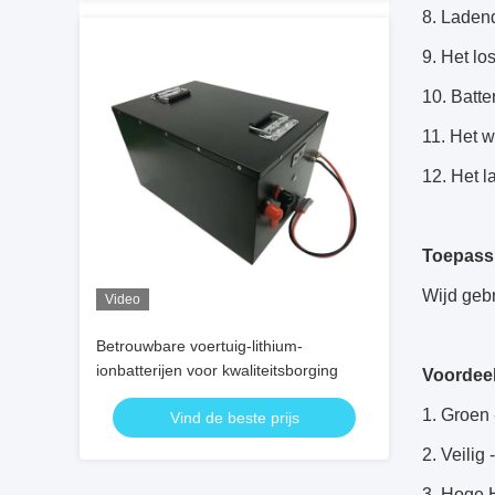
8. Laden
9. Het l
10. Batte
11. Het 
12. Het 
Toepass
Wijd gebr
Video
Betrouwbare voertuig-lithium-
ionbatterijen voor kwaliteitsborging
Voordee
1. Groen 
Vind de beste prijs
2. Veilig
3. Hoge H