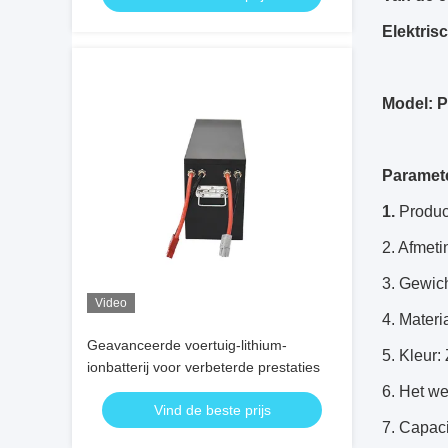
Elektris
Model: 
Paramet
1.
Produc
2.
Afmetin
3.
Gewich
Video
4. Materi
Geavanceerde voertuig-lithium-
5. Kleur
ionbatterij voor verbeterde prestaties
6. Het we
Vind de beste prijs
7. Capaci