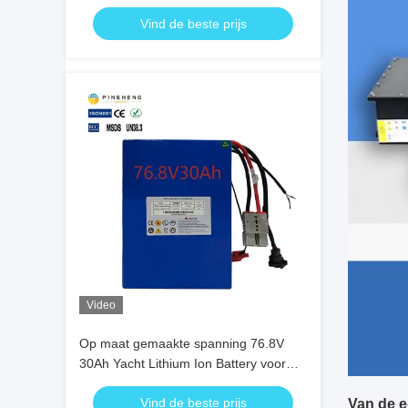
Vind de beste prijs
Video
Op maat gemaakte spanning 76.8V
30Ah Yacht Lithium Ion Battery voor
elektrische jachten OEM ODM
Vind de beste prijs
Van de e