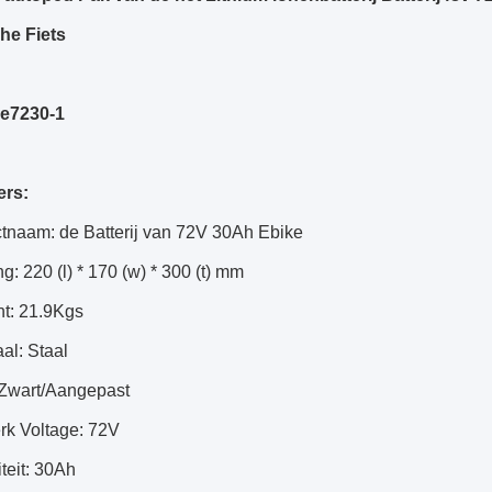
che Fiets
Pe7230-1
ers:
tnaam: de Batterij van 72V 30Ah Ebike
g: 220 (l) * 170 (w) * 300 (t) mm
t: 21.9Kgs
aal: Staal
: Zwart/Aangepast
rk Voltage: 72V
teit: 30Ah