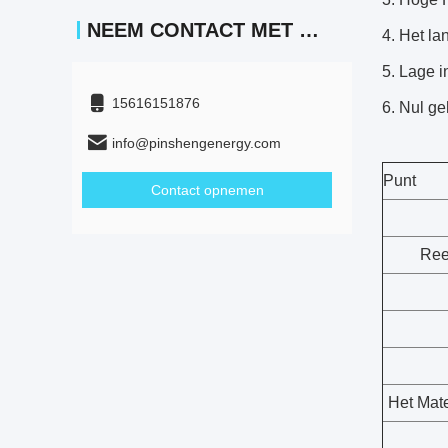
NEEM CONTACT MET ONS OP
4. Het la
5. Lage 
15616151876
6. Nul g
info@pinshengenergy.com
Punt
Contact opnemen
Reek
Het Mate