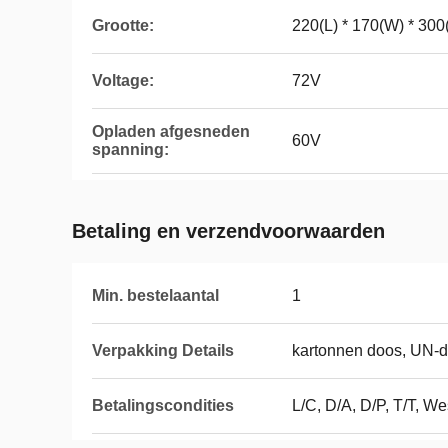
Grootte:
220(L) * 170(W) * 30
Voltage:
72V
Opladen afgesneden
60V
spanning:
Betaling en verzendvoorwaarden
Min. bestelaantal
1
Verpakking Details
kartonnen doos, UN-do
Betalingscondities
L/C, D/A, D/P, T/T, 