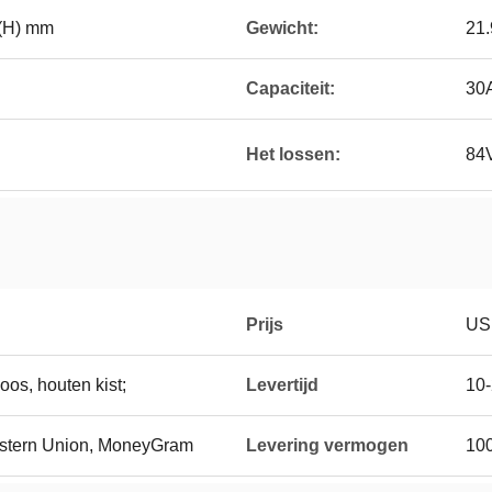
0(H) mm
Gewicht:
21.
Capaciteit:
30
Het lossen:
84
Prijs
US
os, houten kist;
Levertijd
10
Western Union, MoneyGram
Levering vermogen
10