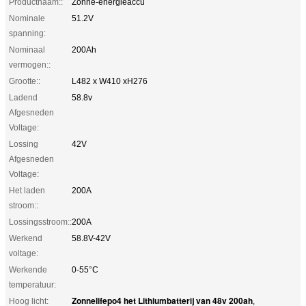
Productnaam::
Zonne-energieaccu
Nominale
51.2V
spanning:
Nominaal
200Ah
vermogen::
Grootte::
L482 x W410 xH276
Ladend
58.8v
Afgesneden
Voltage:
Lossing
42V
Afgesneden
Voltage:
Het laden
200A
stroom::
Lossingsstroom::
200A
Werkend
58.8V-42V
voltage:
Werkende
0-55°C
temperatuur:
Zonnelifepo4 het Lithiumbatterij van 48v 200ah
Hoog licht:
,