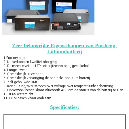
Zeer belangrijke Eigenschappen van Pinsheng-
Lithiumbatterij
1.Factory prijs
2. Na verkoop en kwaliteitsborging
3. De meeste veilige LFP-batterijtechnologie, geen kobalt.
4. Lange levens
5. Gemakkelijk uitzetbaar
6. Gemakkelijk vervanging de originele lood zure batterij.
7. Zelf-gebouwde BMS
8. Kortsluiting/over stroom over voltage over temperatuurbescherming.
9. Op verzoek beschikbaar Bluetooth APP om de status van de batterij te zien.
10. IP65 waterdicht.
11. OEM beschikbaar embleem.
Specificaties: