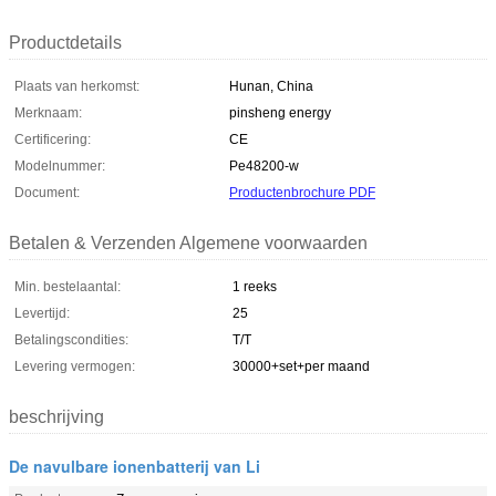
Productdetails
Plaats van herkomst:
Hunan, China
Merknaam:
pinsheng energy
Certificering:
CE
Modelnummer:
Pe48200-w
Document:
Productenbrochure PDF
Betalen & Verzenden Algemene voorwaarden
Min. bestelaantal:
1 reeks
Levertijd:
25
Betalingscondities:
T/T
Levering vermogen:
30000+set+per maand
beschrijving
De navulbare ionenbatterij van Li