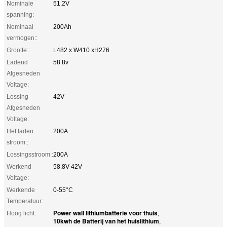
Nominale
51.2V
spanning:
Nominaal
200Ah
vermogen::
Grootte::
L482 x W410 xH276
Ladend
58.8v
Afgesneden
Voltage:
Lossing
42V
Afgesneden
Voltage:
Het laden
200A
stroom::
Lossingsstroom::
200A
Werkend
58.8V-42V
Voltage:
Werkende
0-55°C
Temperatuur:
Power wall lithiumbatterie voor thuis
Hoog licht:
,
10kwh de Batterij van het huislithium
,