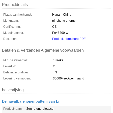
Productdetails
Plaats van herkomst:
Hunan, China
Merknaam:
pinsheng energy
Certificering:
CE
Modelnummer:
Pe48200-w
Document:
Productenbrochure PDF
Betalen & Verzenden Algemene voorwaarden
Min. bestelaantal:
1 reeks
Levertijd:
25
Betalingscondities:
T/T
Levering vermogen:
30000+set+per maand
beschrijving
De navulbare ionenbatterij van Li
Productnaam::
Zonne-energieaccu