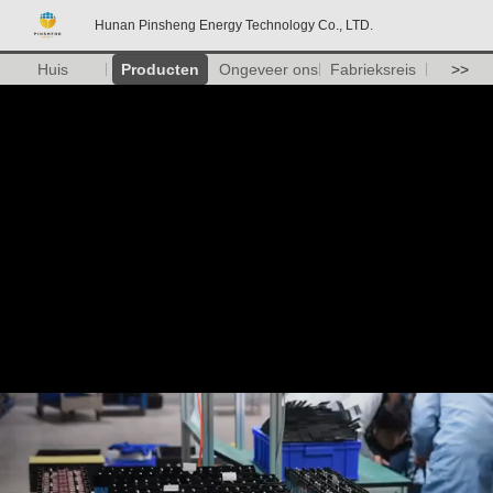
Hunan Pinsheng Energy Technology Co., LTD.
Huis
Producten
Ongeveer ons
Fabrieksreis
>>