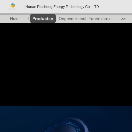
Hunan Pinsheng Energy Technology Co., LTD.
Huis
Producten
Ongeveer ons
Fabrieksreis
>>