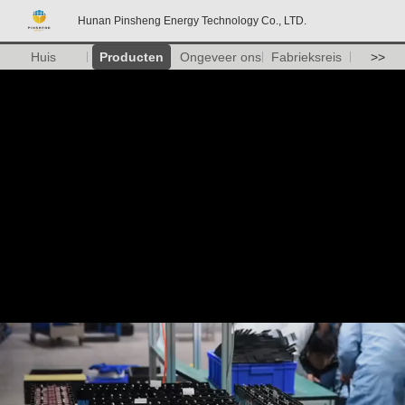
Hunan Pinsheng Energy Technology Co., LTD.
Huis
Producten
Ongeveer ons
Fabrieksreis
>>