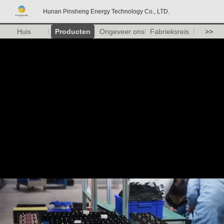
Hunan Pinsheng Energy Technology Co., LTD.
Huis
Producten
Ongeveer ons
Fabrieksreis
>>