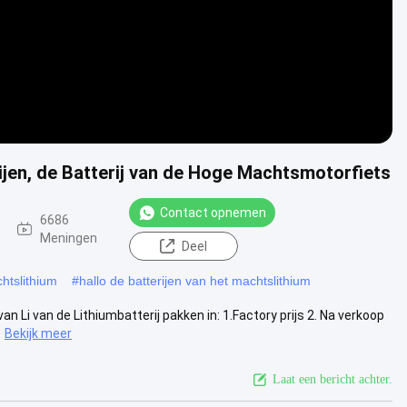
jen, de Batterij van de Hoge Machtsmotorfiets
Contact opnemen
6686
Meningen
Deel
chtslithium
#
hallo de batterijen van het machtslithium
 Li van de Lithiumbatterij pakken in: 1.Factory prijs 2. Na verkoop
Bekijk meer
Laat een bericht achter.