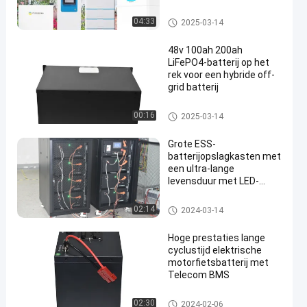
Zonnepanelen met ESS-
batterij
Zonne-energie systeem
04:33
2025-03-14
48v 100ah 200ah
LiFePO4-batterij op het
rek voor een hybride off-
grid batterij
Het Lithiumbatterij van de ener
00:16
2025-03-14
gieopslag
Grote ESS-
batterijopslagkasten met
een ultra-lange
levensduur met LED-
scherm
de ionenbatterij van het hoge
02:14
2024-03-14
machtslithium
Hoge prestaties lange
cyclustijd elektrische
motorfietsbatterij met
Telecom BMS
De Ionenbatterij van het voertu
02:30
2024-02-06