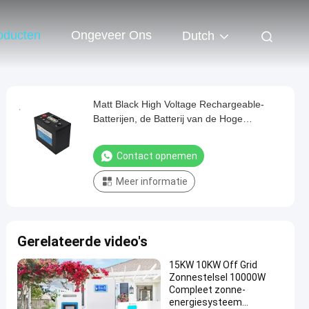
oducten
Ongeveer Ons
Dutch
Matt Black High Voltage Rechargeable-
Batterijen, de Batterij van de Hoge
Machtsmotorfiets
Contact opnemen
Meer informatie
Gerelateerde video's
15KW 10KW Off Grid
Zonnestelsel 10000W
Compleet zonne-
energiesysteem