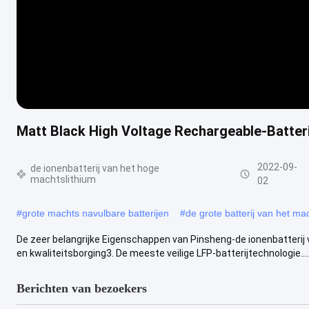
Matt Black High Voltage Rechargeable-Batteri
2022-09-
de ionenbatterij van het hoge
machtslithium
02
#
grote machts navulbare batterijen
#
de grote batterij van het ma
De zeer belangrijke Eigenschappen van Pinsheng-de ionenbatterij van
en kwaliteitsborging3. De meeste veilige LFP-batterijtechnologie....
Berichten van bezoekers