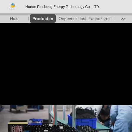
Hunan Pinsheng Energy Technology Co., LTD.
Huis
Producten
Ongeveer ons
Fabrieksreis
>>