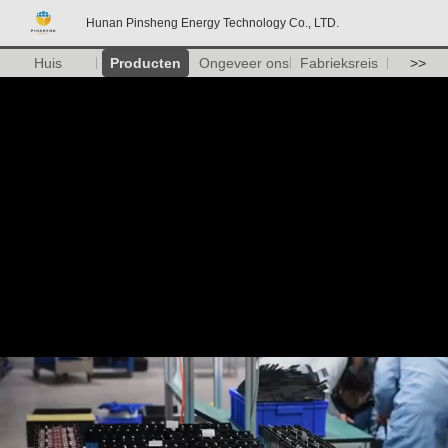
Hunan Pinsheng Energy Technology Co., LTD.
Huis
Producten
Ongeveer ons
Fabrieksreis
>>