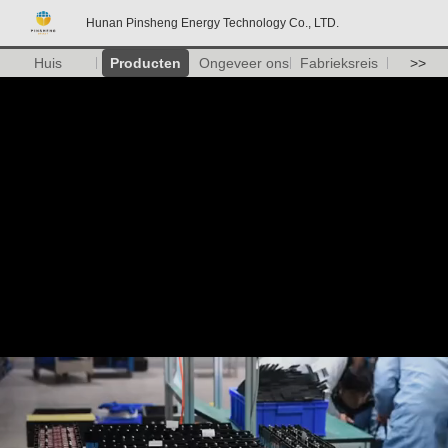
Hunan Pinsheng Energy Technology Co., LTD.
Huis
Producten
Ongeveer ons
Fabrieksreis
>>