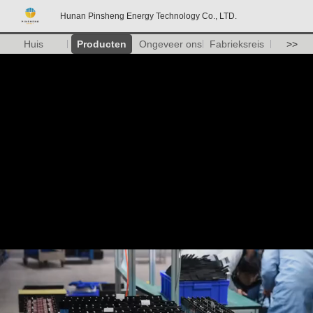
Hunan Pinsheng Energy Technology Co., LTD.
Huis
Producten
Ongeveer ons
Fabrieksreis
>>