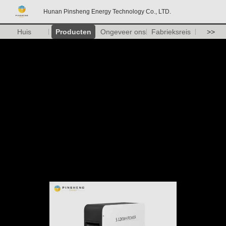
Hunan Pinsheng Energy Technology Co., LTD.
Huis
Producten
Ongeveer ons
Fabrieksreis
>>