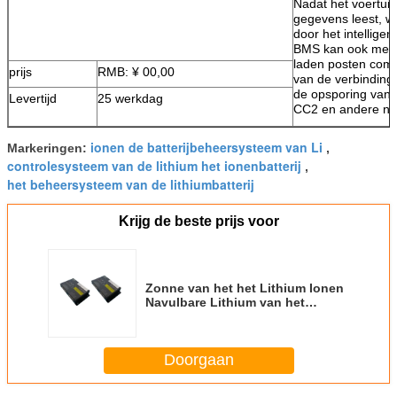
Nadat het voertu
gegevens leest, w
door het intellig
BMS kan ook met l
laden posten comm
prijs
RMB: ¥ 00,00
van de verbinding
de opsporing van 
Levertijd
25 werkdag
CC2 en andere na
ionen de batterijbeheersysteem van Li
Markeringen:
,
controlesysteem van de lithium het ionenbatterij
,
het beheersysteem van de lithiumbatterij
Krijg de beste prijs voor
Zonne van het het Lithium Ionen
Navulbare Lithium van het
Batterijbeheersysteem het
Polymeerbatterij
Doorgaan