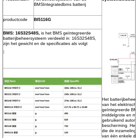
BMSIntegratedbms batterij
productcode
BI5116G
BMS: 16S32S48S,
is het BMS geïntegreerde
batterijbeheersysteem verdeeld in: 16S32S48S,
zijn het gewicht en de specificaties als volgt
:
Het batterijbeheer
van het elektrisch
geïntegreerde BM
middelgrote en met
gebruikend autom
bescherming. Het p
die de inzameling,
van één enkele do