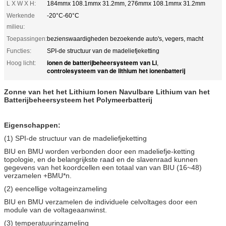
L X W X H:
184mmx 108.1mmx 31.2mm, 276mmx 108.1mmx 31.2mm
Werkende
-20°C-60°C
milieu:
Toepassingen:
bezienswaardigheden bezoekende auto's, vegers, macht
Functies:
SPI-de structuur van de madeliefjeketting
ionen de batterijbeheersysteem van Li
Hoog licht:
,
controlesysteem van de lithium het ionenbatterij
Zonne van het het Lithium Ionen Navulbare Lithium van het
Batterijbeheersysteem het Polymeerbatterij
Eigenschappen:
(1) SPI-de structuur van de madeliefjeketting
BIU en BMU worden verbonden door een madeliefje-ketting
topologie, en de belangrijkste raad en de slavenraad kunnen
gegevens van het koordcellen een totaal van van BIU (16~48)
verzamelen +BMU*n.
(2) eencellige voltageinzameling
BIU en BMU verzamelen de individuele celvoltages door een
module van de voltageaanwinst.
(3) temperatuurinzameling