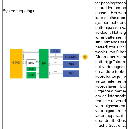
toepassingsscenar
uitbreiden om aan
Systeemtopologie:
passen. Het wordt 
lage snelheid om 
systeembeheersin
batterijpakken va
voldoen. Het is ges
ionenbatterijen, he
lithiummanganaat,
batterij zoals lith
waaier van 0 hebb
Dit product is hoo
batterij geïntegr
het vertoningssche
en andere toebeho
koordbatterijen va
verzamelen en leid
koordslaven. Uitbr
uitgebreid met een
om de informatie v
realtime te verkri
voertuigsysteem w
voertuigcontroleme
laden apparaat, h
door de BLIKbus o
macht, Soc, enz. v