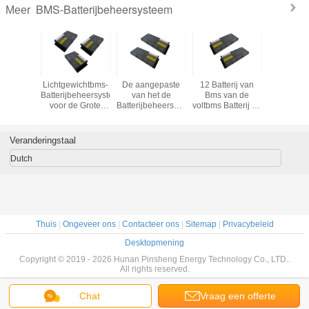
BMS-Batterijbeheersysteem
Meer
e - het
Lichtgewichtbms-
De aangepaste
12 Batterij van
De
systeem
Batterijbeheersystemen
van het de
Bms van de
Overstroom
 de
voor de Grote
Batterijbeheersysteem
voltbms Batterij de
van he
ingsbms
Pakken van de
van Li
Beheersysteem
Batterijbe
ij voor
Lithiumbatterij
Ionencontrole van
Geïntegreerde In
va
hium
de de
evenwicht
sightseein
Veranderingstaal
tterijen
Beschermingskring
brengende
BM
Dutch
Thuis
|
Ongeveer ons
|
Contacteer ons
|
Sitemap
|
Privacybeleid
Desktopmening
Copyright © 2019 - 2026 Hunan Pinsheng Energy Technology Co., LTD..
All rights reserved.
Chat
Vraag een offerte