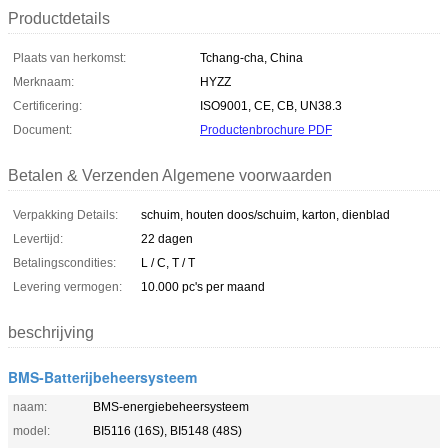
Productdetails
Plaats van herkomst:
Tchang-cha, China
Merknaam:
HYZZ
Certificering:
ISO9001, CE, CB, UN38.3
Document:
Productenbrochure PDF
Betalen & Verzenden Algemene voorwaarden
Verpakking Details:
schuim, houten doos/schuim, karton, dienblad
Levertijd:
22 dagen
Betalingscondities:
L / C, T / T
Levering vermogen:
10.000 pc's per maand
beschrijving
BMS-Batterijbeheersysteem
naam:
BMS-energiebeheersysteem
model:
BI5116 (16S), BI5148 (48S)