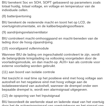
BIU berekent Soc en SOH, SOPT gebaseerd op parameters zoals
totaal huidig, totaal voltage, en voltage en temperatuur van de
individuele cellen.
(8) batterijvertoning
BIU berekent de resterende macht en toont het op LCD, de
voertuiginstrumentatie, en de kaliberbepalingssoftware.
(9) aandrijvingsrelais/ventilator
BIU controleert macht-omhooggaand en macht-beneden van de
lading door de hoog-zijaandrijving.
(10) voorafgaand vullenmodule
Wanneer BIU de lading om ingeschakeld controleert te zijn, wordt
de belangrijkste kringslading na voltooiing voorgeladen door de
voorladingsmodule, en dan macht-op. AUX+ kan als controle voor
externe voorlading worden gebruikt.
(11) aan boord van isolatie controle
Het toezicht in real time op het positieve eind met hoog voltage aan
autoshell en het negatieve eind met hoog voltage aan de
isolatieweerstand van autoshell, wanneer de drempel onder een
bepaalde drempel is, wordt een alarmsignaal uitgegeven.
(12) de opsporing van het Inputsignaal
BIU beoordeelt de werkende staat en ladende staat van het voertuig
door het de activeringssignaal van voertuigkeyon en het signaal van