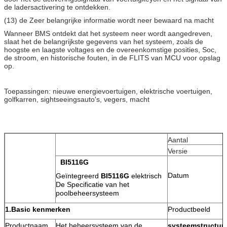
de ladersactivering te ontdekken.
(13) de Zeer belangrijke informatie wordt neer bewaard na macht
Wanneer BMS ontdekt dat het systeem neer wordt aangedreven,
slaat het de belangrijkste gegevens van het systeem, zoals de
hoogste en laagste voltages en de overeenkomstige posities, Soc,
de stroom, en historische fouten, in de FLITS van MCU voor opslag
op.
Toepassingen: nieuwe energievoertuigen, elektrische voertuigen,
golfkarren, sightseeingsauto's, vegers, macht
Aantal
Versie
BI5116G
Datum
Geïntegreerd
BI5116G
elektrisch
De Specificatie van het
poolbeheersysteem
1.Basic kenmerken
Productbeeld
Productnaam
Het beheersysteem van de
systeemstructuu