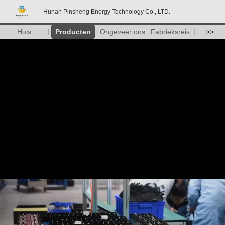
Hunan Pinsheng Energy Technology Co., LTD.
Huis
Producten
Ongeveer ons
Fabrieksreis
>>