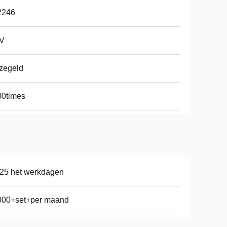
2246
2V
zegeld
00times
25 het werkdagen
000+set+per maand