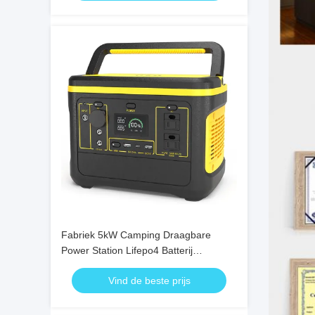
Fabriek 5kW Camping Draagbare
Power Station Lifepo4 Batterij
Draagbare Zonne Generator Industrie
Vind de beste prijs
Waterdichte Powerstation 5000w