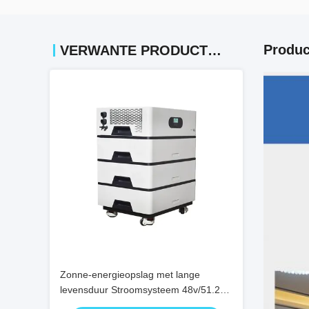
Produc
VERWANTE PRODUCTEN
Zonne-energieopslag met lange
levensduur Stroomsysteem 48v/51.2V
768v 512v 50ah 100ah 400ah 20kwh