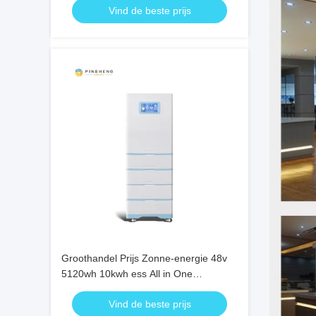
Vind de beste prijs
Lifepo4 batterij
Groothandel Prijs Zonne-energie 48v
5120wh 10kwh ess All in One
Stackable Lithium Battery Include
Vind de beste prijs
Inverter Home Energy Storage System