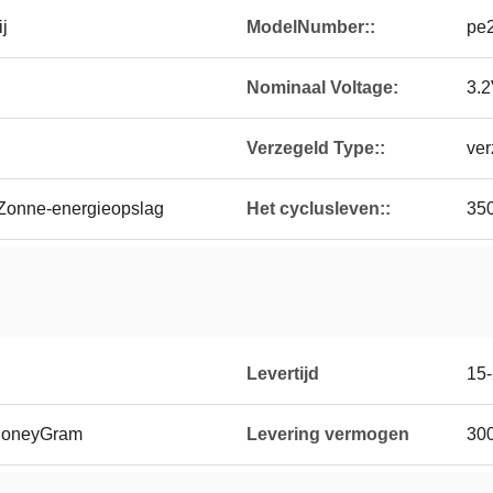
j
ModelNumber::
pe
Nominaal Voltage:
3.
Verzegeld Type::
ver
Zonne-energieopslag
Het cyclusleven::
35
Levertijd
15-
 MoneyGram
Levering vermogen
30