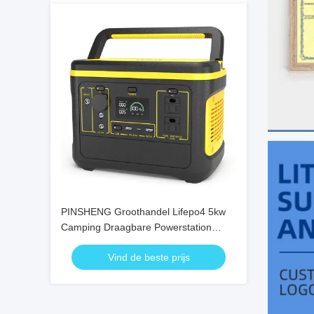
PINSHENG Groothandel Lifepo4 5kw
Camping Draagbare Powerstation
Zonne Generator Waterdichte
Vind de beste prijs
Draagbare Power Station 5000w
Industrie