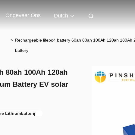
Ongeveer Ons
Dutch
>
Rechargeable lifepo4 battery 60ah 80ah 100Ah 120ah 180Ah 20
battery
ah 80ah 100Ah 120ah
ium Battery EV solar
he Lithiumbatterij